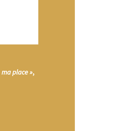
e ma place »
,