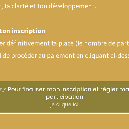
 ta clarté et ton développement.
 ton inscription
er définitivement ta place (le nombre de part
i de procéder au paiement en cliquant ci-des
👉 Pour finaliser mon inscription et régler m
participation
je clique ici