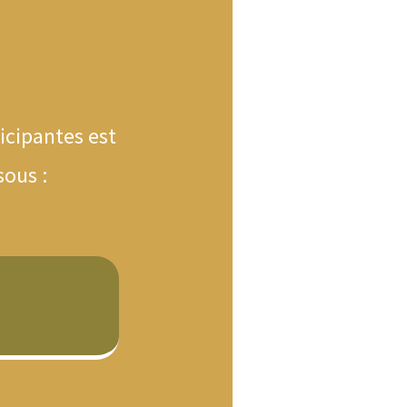
icipantes est
sous :
a