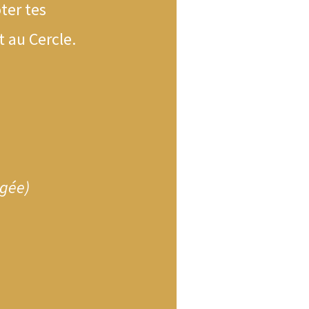
oter tes
 au Cercle.
ngée)