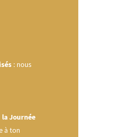
isés
: nous
 la Journée
e à ton